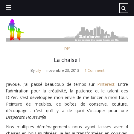
DIY
La chaise I
By
Lily
novembre 23, 2013
1 Comment
J’avoue, j’ai passé beaucoup de temps sur
Pinterest
. Entre
l’admiration pour la créativité, la patience et le talent des
DIYer, s’est développée mon envie de me lancer à mon tour.
Peinture de meubles, de boîtes de conserve, couture,
découpage… c’est qu’il y a de quoi s’occuper pour une
Desperate Housewife
!
Nos multiples déménagements nous ayant laissés avec 4
chaises en bois inutilisées, je les ai transformées en cobayes.