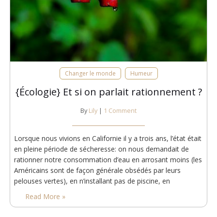
Changer le monde
Humeur
{Écologie} Et si on parlait rationnement ?
By
Lily
|
1 Comment
Lorsque nous vivions en Californie il y a trois ans, l’état était
en pleine période de sécheresse: on nous demandait de
rationner notre consommation d’eau en arrosant moins (les
Américains sont de façon générale obsédés par leurs
pelouses vertes), en n’installant pas de piscine, en
récupérant l’eau des rares pluies et en limitant les bains et la
Read More »
durée des douches. Nous…