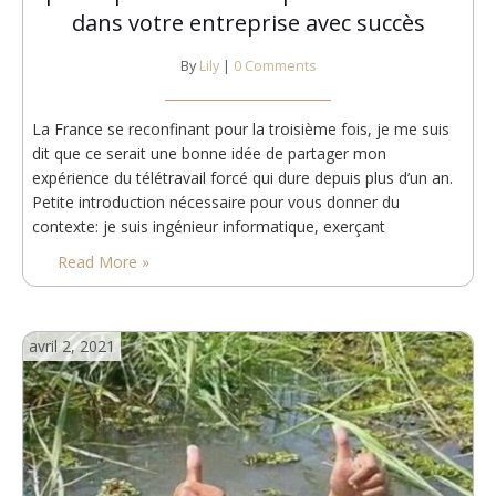
dans votre entreprise avec succès
By
Lily
|
0 Comments
La France se reconfinant pour la troisième fois, je me suis
dit que ce serait une bonne idée de partager mon
expérience du télétravail forcé qui dure depuis plus d’un an.
Petite introduction nécessaire pour vous donner du
contexte: je suis ingénieur informatique, exerçant
actuellement dans la partie Front-End sur un site web aux
Read More »
États-Unis qui attire plus de 50 millions…
avril 2, 2021