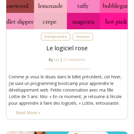
Entreprendre
Humeur
Le logiciel rose
By
Lily
|
3 Comments
Comme je vous le disais dans le billet précédent, cet hiver,
j’ai suivi un programming bootcamp pour apprendre le
développement web. Petite conversation avec ma fille
Lottie de 5 ans: Moi: « En ce moment, je retourne à l’école
pour apprendre à faire des logiciels. » Lottie, entousiaste:
« Est-ce que tu pourrais en faire un rose???!!! » Et donc voilà
Read More »
(bon, ce n’est…