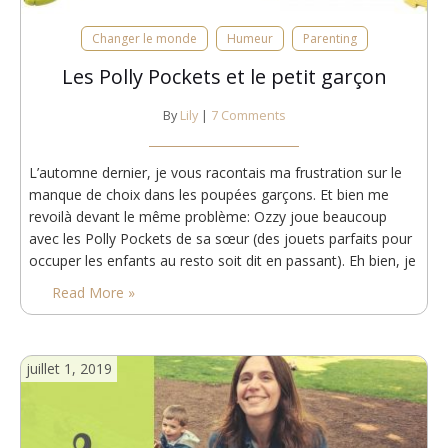
Changer le monde
Humeur
Parenting
Les Polly Pockets et le petit garçon
By
Lily
|
7 Comments
L’automne dernier, je vous racontais ma frustration sur le
manque de choix dans les poupées garçons. Et bien me
revoilà devant le même problème: Ozzy joue beaucoup
avec les Polly Pockets de sa sœur (des jouets parfaits pour
occuper les enfants au resto soit dit en passant). Eh bien, je
n’ai pu trouver qu’une seule figurine garçon Polly Pocket,
Read More »
et…
juillet 1, 2019