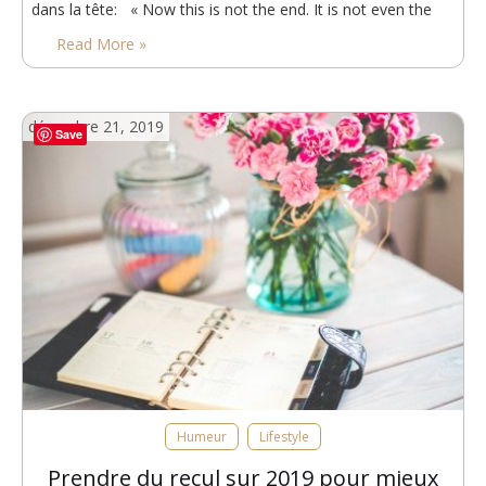
dans la tête: « Now this is not the end. It is not even the
beginning of the end. But it is,…
Read More »
décembre 21, 2019
Save
Humeur
Lifestyle
Prendre du recul sur 2019 pour mieux