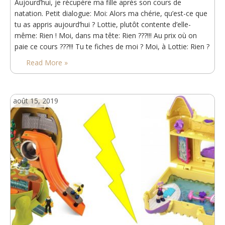
Aujourd’hui, je récupère ma fille après son cours de
natation. Petit dialogue: Moi: Alors ma chérie, qu’est-ce que
tu as appris aujourd’hui ? Lottie, plutôt contente d’elle-
même: Rien ! Moi, dans ma tête: Rien ???!!! Au prix où on
paie ce cours ???!!! Tu te fiches de moi ? Moi, à Lottie: Rien ?
Mais alors qu’est-ce que vous avez fait ? Lottie: On s’est
Read More »
entrainé ! (En fait,…
août 15, 2019