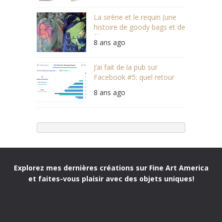
La sirène et le requin (une
histoire de goody bags et de
féminisme)
8 ans ago
J’ai fait de la pub sur
Facebook #5: quel retour
sur investissement?
8 ans ago
Explorez mes dernières créations sur Fine Art America
et faites-vous plaisir avec des objets uniques!