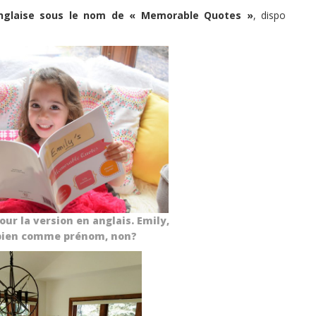
anglaise sous le nom de « Memorable Quotes »
, dispo
ur la version en anglais. Emily,
 bien comme prénom, non?