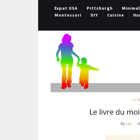
Expat USA
Pittsburgh
Minima
Montessori
DIY
Cuisine
Hu
Le l
Le livre du mo
By
Lily
d