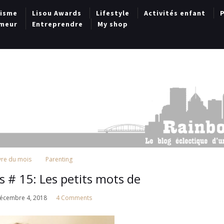
lisme
Lisou Awards
Lifestyle
Activités enfant
P
meur
Entreprendre
My shop
ivre du mois
Parenting
is # 15: Les petits mots de
écembre 4, 2018
4 Comments