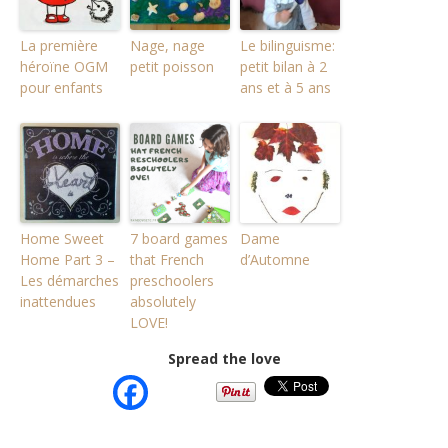
La première
Nage, nage
Le bilinguisme:
héroïne OGM
petit poisson
petit bilan à 2
pour enfants
ans et à 5 ans
Home Sweet
7 board games
Dame
Home Part 3 –
that French
d’Automne
Les démarches
preschoolers
inattendues
absolutely
LOVE!
Spread the love