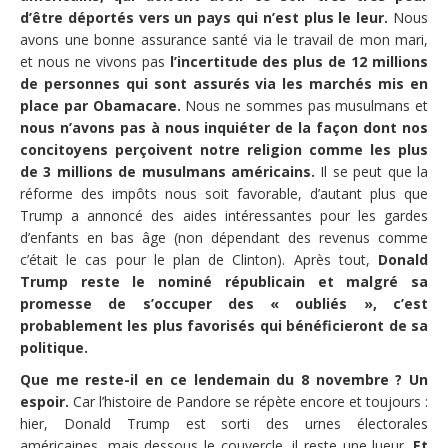
d’être déportés vers un pays qui n’est plus le leur.
Nous
avons une bonne assurance santé via le travail de mon mari,
et nous ne vivons pas
l’incertitude des plus de 12 millions
de personnes qui sont assurés via les marchés mis en
place par Obamacare.
Nous ne sommes pas musulmans et
nous n’avons pas à nous inquiéter de la façon dont nos
concitoyens perçoivent notre religion comme les plus
de 3 millions de musulmans américains.
Il se peut que la
réforme des impôts nous soit favorable, d’autant plus que
Trump a annoncé des aides intéressantes pour les gardes
d’enfants en bas âge (non dépendant des revenus comme
c’était le cas pour le plan de Clinton). Après tout,
Donald
Trump reste le nominé républicain et malgré sa
promesse de s’occuper des « oubliés », c’est
probablement les plus favorisés qui bénéficieront de sa
politique.
Que me reste-il en ce lendemain du 8 novembre ? Un
espoir.
Car l’histoire de Pandore se répète encore et toujours :
hier, Donald Trump est sorti des urnes électorales
américaines, mais dessous le couvercle, il reste une lueur.
Et