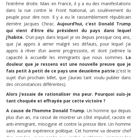
l’extrême droite. Mais en France, il y a eu des manifestations
dans la rue contre le Front National, un soulèvement du
peuple pour dire non. Il y a eu le rassemblement républicain
derrière Jacques Chirac.
Aujourd’hui, c’est Donald Trump
qui vient d’être élu président du pays dans lequel
j’habite.
D’un pays dans lequel je vis depuis presque cinq ans,
que j’ai appris à aimer malgré ses défauts, pour lequel j’ai
appris à rêver d’un avenir progressiste, et dont j’admire la
capacité à accueillir les immigrants que nous sommes.
La
douleur que je ressens est une nouvelle preuve que je
fais petit à petit de ce pays une deuxième patrie
(c’est le
sujet d’un prochain billet, que j’aurais tant voulu publier dans
des circonstances différentes).
Alors j’essaie de rationaliser ma peur. Pourquoi suis-je
tant choquée et effrayée par cette victoire ?
A cause de l’homme Donald Trump.
Un homme qui depuis
plus d’un an, n’a cessé de montrer un côté impulsif, raciste et
anti-immigrant, misogyne et contre la presse libre. Un homme
sans aucune expérience politique. Cet homme va devenir chef