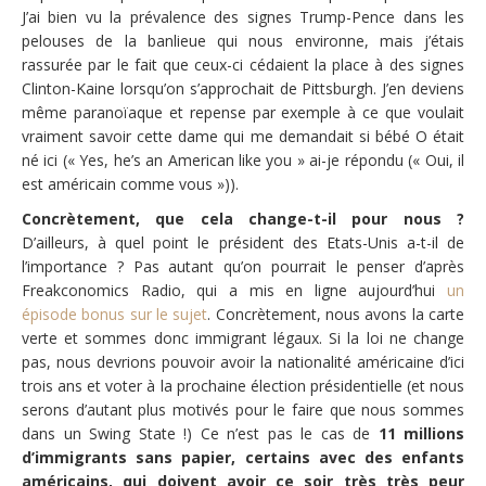
J’ai bien vu la prévalence des signes Trump-Pence dans les
pelouses de la banlieue qui nous environne, mais j’étais
rassurée par le fait que ceux-ci cédaient la place à des signes
Clinton-Kaine lorsqu’on s’approchait de Pittsburgh. J’en deviens
même paranoïaque et repense par exemple à ce que voulait
vraiment savoir cette dame qui me demandait si bébé O était
né ici (« Yes, he’s an American like you » ai-je répondu (« Oui, il
est américain comme vous »)).
Concrètement, que cela change-t-il pour nous ?
D’ailleurs, à quel point le président des Etats-Unis a-t-il de
l’importance ? Pas autant qu’on pourrait le penser d’après
Freakconomics Radio, qui a mis en ligne aujourd’hui
un
épisode bonus sur le sujet
. Concrètement, nous avons la carte
verte et sommes donc immigrant légaux. Si la loi ne change
pas, nous devrions pouvoir avoir la nationalité américaine d’ici
trois ans et voter à la prochaine élection présidentielle (et nous
serons d’autant plus motivés pour le faire que nous sommes
dans un Swing State !) Ce n’est pas le cas de
11 millions
d’immigrants sans papier, certains avec des enfants
américains, qui doivent avoir ce soir très très peur