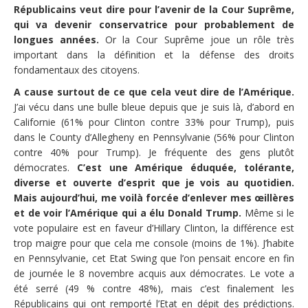
Républicains veut dire pour l’avenir de la Cour Suprême,
qui va devenir conservatrice pour probablement de
longues années.
Or la Cour Suprême joue un rôle très
important dans la définition et la défense des droits
fondamentaux des citoyens.
A cause surtout de ce que cela veut dire de l’Amérique.
J’ai vécu dans une bulle bleue depuis que je suis là, d’abord en
Californie (61% pour Clinton contre 33% pour Trump), puis
dans le County d’Allegheny en Pennsylvanie (56% pour Clinton
contre 40% pour Trump). Je fréquente des gens plutôt
démocrates.
C’est une Amérique éduquée, tolérante,
diverse et ouverte d’esprit que je vois au quotidien.
Mais aujourd’hui, me voilà forcée d’enlever mes œillères
et de voir l’Amérique qui a élu Donald Trump.
Même si le
vote populaire est en faveur d’Hillary Clinton, la différence est
trop maigre pour que cela me console (moins de 1%). J’habite
en Pennsylvanie, cet Etat Swing que l’on pensait encore en fin
de journée le 8 novembre acquis aux démocrates. Le vote a
été serré (49 % contre 48%), mais c’est finalement les
Républicains qui ont remporté l’Etat en dépit des prédictions.