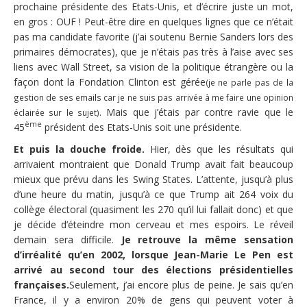
prochaine présidente des Etats-Unis, et d’écrire juste un mot,
en gros : OUF ! Peut-être dire en quelques lignes que ce n’était
pas ma candidate favorite (j’ai soutenu Bernie Sanders lors des
primaires démocrates), que je n’étais pas très à l’aise avec ses
liens avec Wall Street, sa vision de la politique étrangère ou la
façon dont la Fondation Clinton est gérée
(je ne parle pas de la
gestion de ses emails car je ne suis pas arrivée à me faire une opinion
. Mais que j’étais par contre ravie que le
éclairée sur le sujet)
ème
45
président des Etats-Unis soit une présidente.
Et puis la douche froide.
Hier, dès que les résultats qui
arrivaient montraient que Donald Trump avait fait beaucoup
mieux que prévu dans les Swing States. L’attente, jusqu’à plus
d’une heure du matin, jusqu’à ce que Trump ait 264 voix du
collège électoral (quasiment les 270 qu’il lui fallait donc) et que
je décide d’éteindre mon cerveau et mes espoirs. Le réveil
demain sera difficile.
Je retrouve la même sensation
d’irréalité qu’en 2002, lorsque Jean-Marie Le Pen est
arrivé au second tour des élections présidentielles
françaises.
Seulement, j’ai encore plus de peine. Je sais qu’en
France, il y a environ 20% de gens qui peuvent voter à