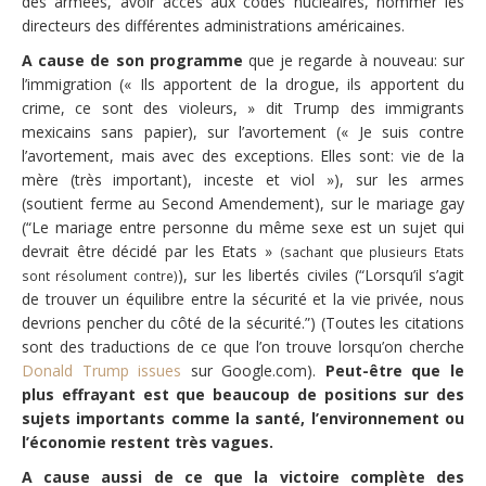
des armées, avoir accès aux codes nucléaires, nommer les
directeurs des différentes administrations américaines.
A cause de son programme
que je regarde à nouveau: sur
l’immigration (« Ils apportent de la drogue, ils apportent du
crime, ce sont des violeurs, » dit Trump des immigrants
mexicains sans papier), sur l’avortement (« Je suis contre
l’avortement, mais avec des exceptions. Elles sont: vie de la
mère (très important), inceste et viol »), sur les armes
(soutient ferme au Second Amendement), sur le mariage gay
(“Le mariage entre personne du même sexe est un sujet qui
devrait être décidé par les Etats »
(sachant que plusieurs Etats
), sur les libertés civiles (“Lorsqu’il s’agit
sont résolument contre)
de trouver un équilibre entre la sécurité et la vie privée, nous
devrions pencher du côté de la sécurité.”) (Toutes les citations
sont des traductions de ce que l’on trouve lorsqu’on cherche
Donald Trump issues
sur Google.com).
Peut-être que le
plus effrayant est que beaucoup de positions sur des
sujets importants comme la santé, l’environnement ou
l’économie restent très vagues.
A cause aussi de ce que la victoire complète des