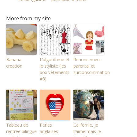
More from my site
Banana
L’algorithme et
Renoncement
creation
le styliste (les
parental et
box vêtements
surconsommation
#3)
Tableau de
Perles
Californie, je
rentrée bilingue
anglaises
t’aime mais je