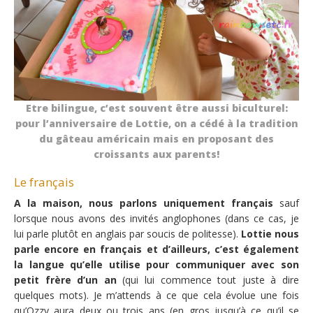
Etre bilingue, c’est souvent être aussi biculturel:
pour l’anniversaire de Lottie, on a cédé à la tradition
du gâteau américain mais en proposant des
croissants aux parents!
Le français
A la maison, nous parlons uniquement français
sauf
lorsque nous avons des invités anglophones (dans ce cas, je
lui parle plutôt en anglais par soucis de politesse).
Lottie nous
parle encore en français et d’ailleurs, c’est également
la langue qu’elle utilise pour communiquer avec son
petit frère d’un an
(qui lui commence tout juste à dire
quelques mots). Je m’attends à ce que cela évolue une fois
qu’Ozzy aura deux ou trois ans (en gros jusqu’à ce qu’il se