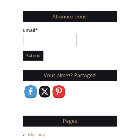
Abonnez-vous!
Email*
Vous aimez? Partagez!
Pages
My shop