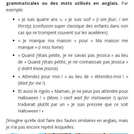
grammaticales ou des mots utilisés en anglais.
Par
exemple:
« Je suis quatre ans », « Je suis soif » (
I am four
,
I am
thirsty
) (confusion super classique des enfants dans son
cas qui se trompent souvent sur les auxilières)
« Je manque ma maison » pour « Ma maison me
manque » (
I miss home
)
« Quand j’étais petite, je ne savais pas Jessica » au lieu
de « Quand j’étais petite, je ne connaissais pas Jessica »
(
I didn’t know Jessica
)
« Attendez pour moi ! » au lieu de « Attendez-moi ! »
(
Wait for me !
)
Et aussi le rigolo « Maman, je ne peux pas attendre pour
Halloween ! » (
Mom, I can’t wait for Halloween !
) qu’on
traduirait plutôt par un « Je suis pressée que ce soit
Halloween ! »
J’imagine qu’elle doit faire des fautes similaires en anglais, mais
je n’ai pas encore repéré lesquelles.