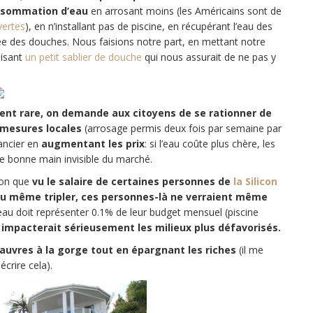
nsommation d’eau
en arrosant moins (les Américains sont de
vertes
), en n’installant pas de piscine, en récupérant l’eau des
urée des douches. Nous faisions notre part, en mettant notre
ilisant
un petit sablier de douche
qui nous assurait de ne pas y
ent rare, on demande aux citoyens de se rationner de
 mesures locales
(arrosage permis deux fois par semaine par
nancier en
augmentant les prix
: si l’eau coûte plus chère, les
 bonne main invisible du marché.
xion que
vu le salaire de certaines personnes de
la Silicon
r ou même tripler, ces personnes-là ne verraient même
eau doit représenter 0.1% de leur budget mensuel (piscine
 impacterait sérieusement les milieux plus défavorisés.
pauvres à la gorge tout en épargnant les riches
(il me
crire cela).