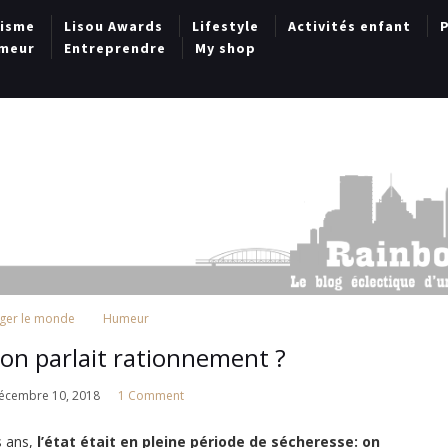
lisme
Lisou Awards
Lifestyle
Activités enfant
P
meur
Entreprendre
My shop
ger le monde
Humeur
i on parlait rationnement ?
écembre 10, 2018
1 Comment
s ans,
l’état était en pleine période de sécheresse: on