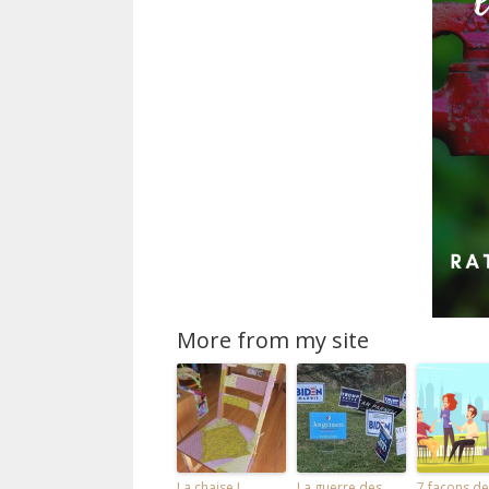
More from my site
La chaise I
La guerre des
7 façons de