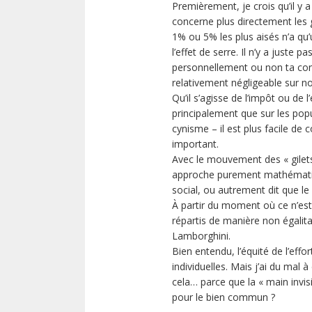
Premièrement, je crois qu’il y
concerne plus directement les g
1% ou 5% les plus aisés n’a qu’
l’effet de serre. Il n’y a just
personnellement ou non ta cons
relativement négligeable sur no
Qu’il s’agisse de l’impôt ou de 
principalement que sur les pop
cynisme – il est plus facile de c
important.
Avec le mouvement des « gilets 
approche purement mathématiqu
social, ou autrement dit que l
À partir du moment où ce n’est 
répartis de manière non égalita
Lamborghini.
Bien entendu, l’équité de l’effo
individuelles. Mais j’ai du mal 
cela… parce que la « main invis
pour le bien commun ?