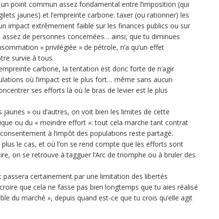
 a un point commun assez fondamental entre l’imposition (qui
ilets jaunes) et l’empreinte carbone: taxer (ou rationner) les
un impact extrêmement faible sur les finances publics ou sur
e pas assez de personnes concernées… ainsi, que tu diminues
ommation « privilégiée » de pétrole, n’a qu’un effet
tre survie à tous.
l’empreinte carbone, la tentation est donc forte de n’agir
ulations où l’impact est le plus fort… même sans aucun
oncentrer ses efforts là où le bras de levier est le plus
jaunes » ou d’autres, on voit bien les limites de cette
e ou du « moindre effort »: tout cela marche tant contrat
e consentement à l’impôt des populations reste partagé.
plus le cas, et où l’on se rend compte que les efforts sont
ire, on se retrouve à tagguer l’Arc de triomphe ou à bruler des
rt passera certainement par une limitation des libertés
à croire que cela ne fasse pas bien longtemps que tu aies réalisé
ible du marché », depuis quand est-ce que tu crois qu’elle agit