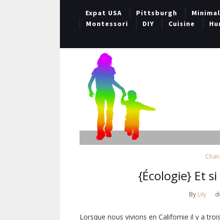
Expat USA
Pittsburgh
Minima
Montessori
DIY
Cuisine
Hu
Chan
{Écologie} Et s
By
Lily
d
Lorsque nous vivions en Californie il y a troi