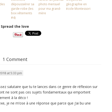
 des
dépoussiérer sa
photo mensuel
géographie en
garde-robe (les
pour ma grand-
école Montessori
box vêtements
mère
#4)
Spread the love
1 Comment
018 at 5:33 pm
sez salutaire que tu te lances dans ce genre de réflexion sur
 sont ne sont pas ces sujets fondamentaux qui emportent
rement à la déco !
xe, je ne m’ose à une réponse que parce que j’ai bu une