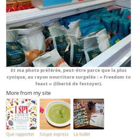
Et ma photo préférée, peut-être parce que la plus
cynique, au rayon nourriture surgelée : « Freedom to
feast » (liberté de festoyer).
More from my site
Que rapporter
Soupe express
Le bullet