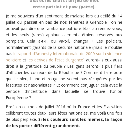
USA et les chats : un jeu de mot
entre patriot et paw (patte).
Je me souviens d’un sentiment de malaise lors du défilé du 14
juillet qui passait en bas de nos fenêtres à Grenoble : on ne
pouvait pas dire que l’ambiance patriote était au rendez-vous,
et les seuls (rares) applaudissements étaient réservés aux
pompiers. Cela a-t-il, ou va-t-il, changer ? Les policiers,
normalement garants de la sécurité nationale (mais je n’oublie
pas
le rapport d’Amnesty Internationale de 2009 sur la violence
policière
et
les dérives de l’état d’urgence
) auront-ils eux aussi
droit à la gratitude du peuple ? Les gens seront-ils plus fiers
d’afficher les couleurs de la République ? Comment faire pour
que le bleu, blanc et rouge ne soient pas récupérés par les
fascistes et nationalistes ? Et comment conjuguer cela avec la
période d’incertitude dans laquelle se trouve l’Union
Européenne ?
Bref, en ce mois de juillet 2016 où la France et les Etats-Unis
célèbrent toutes deux leurs fêtes nationales, me voilà une fois
de plus perplexe.
Si les couleurs sont les mêmes, la façon
de les porter diffèrent grandement.