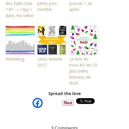
des Etats-Unis
petits pois-
journal: 1 an
? #1 : « I Spy »
menthe
après
dans ma valise
Relooking
Lisou Awards
Le livre du
2017
mois #3: les 25
plus belles
histoires de
Noël
Spread the love
3 Comments