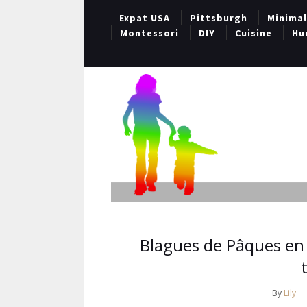
Expat USA
Pittsburgh
Minima
Montessori
DIY
Cuisine
Hu
Blagues de Pâques en c
By
Lily