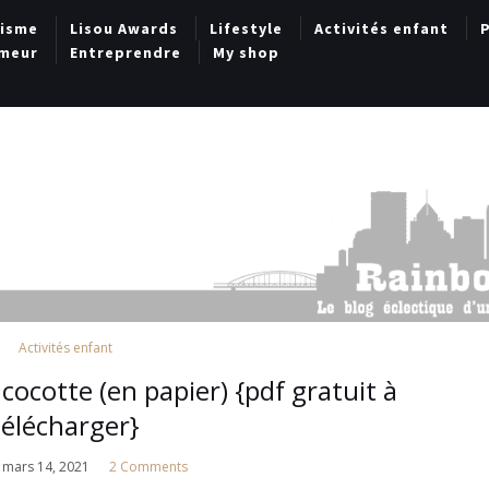
lisme
Lisou Awards
Lifestyle
Activités enfant
P
meur
Entreprendre
My shop
Activités enfant
ocotte (en papier) {pdf gratuit à
télécharger}
mars 14, 2021
2 Comments