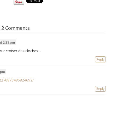
2 Comments
at 2:38 pm
our croiser des cloches…
Reply
9 pm
622270873485824692/
Reply