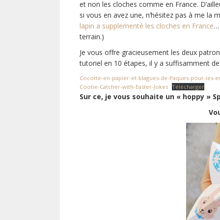
et non les cloches comme en France. D’ailleu
si vous en avez une, n’hésitez pas à me la m
lapin a supplementé les cloches en France
…
terrain.)
Je vous offre gracieusement les deux patro
tutoriel en 10 étapes, il y a suffisamment d
Cocotte-en-papier-et-blagues-de-Paques-pour-les-e
Cootie-Catcher-with-Easter-Jokes
Télécharger
Sur ce, je vous souhaite un « hoppy » Sp
Vo