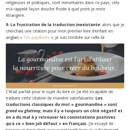
religieuses et politiques, sont minoritaires dans ce pays, cela
m’a rappelé façon douche froide à quel point je reste
étrangère.
9. La frustration de la traduction inexistante
: alors que je
cherchais une citation pour mon premier livre d’enfant en
anglais «
The papillotes
», je suis tombée sur celle-là:
C’était parfait pour le sujet du livre or j’ai été incapable de
traduire cette citation de manière satisfaisante.
Les
traductions classiques du mot « gourmandise » sont
greed
ou
gluttony
, mais il y a toujours un côté négatif et
on a du mal à y retrouver les connotations positives
qu’a ce « bien joli défaut » en français.
J’ai essayé de
trouver un équivalent avec
sweet tooth
mais j’y ai finalement