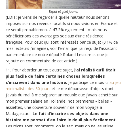
Expat et gilet jaune.
(EDIT: je viens de regarder à quelle hauteur nous serions
imposés sur nos revenus locatifs si nous vivions en France et
ce serait probablement à 47.2% également –mais nous
bénéficierions des avantages sociaux d’une résidence
française. Pour ceux qui sont intéressés par ce sujet (0.1% de
mes lecteurs j’imagine), voir l’email que j’ai reçu de l’assistant
parlementaire de notre député Roland Lescure et que je
rajoute en commentaire de cet article.)
11. Pour aborder un tout autre sujet,
j’ai réalisé qu’il était
plus facile de faire certaines choses lorsqu’elles
s’inscrivent dans une histoire.
Je participe ce mois-ci
au jeu
minimaliste des 30 jours
et je me débarrasse d’objets dont
j’avais du mal à me séparer: un meuble que j’avais acheté sur
mon premier salaire en Hollande, nos premières « belles »
assiettes, une couverture souvenir de mon voyage à
Madagascar…
Le fait d’inscrire ces objets dans une
histoire me permet d’en faire le deuil plus facilement.
Les récits sont importants, on le sait, mais on ne les utilise