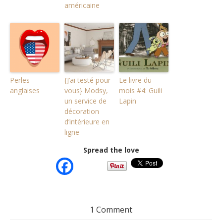
américaine
Perles
{J’ai testé pour
Le livre du
anglaises
vous} Modsy,
mois #4: Guili
un service de
Lapin
décoration
d’intérieure en
ligne
Spread the love
1 Comment