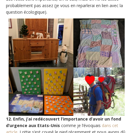
probablement pas assez (je vous en reparlerai en lien avec la
question écologique).
12. Enfin, j’ai redécouvert l’importance d’avoir un fond
d’urgence aux Etats-Unis
comme je l’évoquais
dans cet
article.
Lottie s’est coupé le pied récemment et nous avons dû