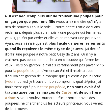
6. Il est beaucoup plus dur de trouver une poupée pour
un garçon que pour une fille
(vous allez me dire qu’il n’y a
rien de nouveau sous le soleil). Notre petite Lottie de 5 ans
réclamant depuis plusieurs mois « une poupée qui ferme les
yeux », j’ai fini par céder et elle va en recevoir une pour Noël.
Ayant aussi réalisé qu’il est
plus facile de gérer les enfants
quand ils reçoivent le même type de jouets
, j’ai décidé
d’offrir une poupée à notre petit Ozzy de 2 ans. Or il n’y a
vraiment pas beaucoup de choix en « poupée qui ferme les
yeux » version garçon! Je n’allais certainement pas payer $115
pour
la poupée Logan
d’American Girl et il n’existait pas
d’équivalent garçon de la marque que j’ai choisie pour Lottie
(
Adora
, qui est je trouve un bon compromis qualité/prix). J’ai
finalement opté pour
cette poupée-là
,
non sans avoir été
traumatisée par les images de
Carter
et de son frère
Adam
: si vous voulez tourner un film d’horreur avec des
poupées, ne chercher plus les acteurs principaux, vous venez
de les trouver.