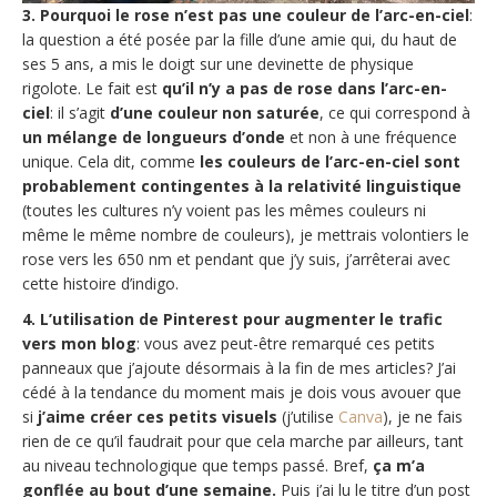
3. Pourquoi le rose n’est pas une couleur de l’arc-en-ciel
:
la question a été posée par la fille d’une amie qui, du haut de
ses 5 ans, a mis le doigt sur une devinette de physique
rigolote. Le fait est
qu’il n’y a pas de rose dans l’arc-en-
ciel
: il s’agit
d’une couleur non saturée
, ce qui correspond à
un mélange de longueurs d’onde
et non à une fréquence
unique. Cela dit, comme
les couleurs de l’arc-en-ciel sont
probablement contingentes à la relativité linguistique
(toutes les cultures n’y voient pas les mêmes couleurs ni
même le même nombre de couleurs), je mettrais volontiers le
rose vers les 650 nm et pendant que j’y suis, j’arrêterai avec
cette histoire d’indigo.
4. L’utilisation de Pinterest pour augmenter le trafic
vers mon blog
: vous avez peut-être remarqué ces petits
panneaux que j’ajoute désormais à la fin de mes articles? J’ai
cédé à la tendance du moment mais je dois vous avouer que
si
j’aime créer ces petits visuels
(j’utilise
Canva
), je ne fais
rien de ce qu’il faudrait pour que cela marche par ailleurs, tant
au niveau technologique que temps passé. Bref,
ça m’a
gonflée au bout d’une semaine.
Puis j’ai lu le titre d’un post