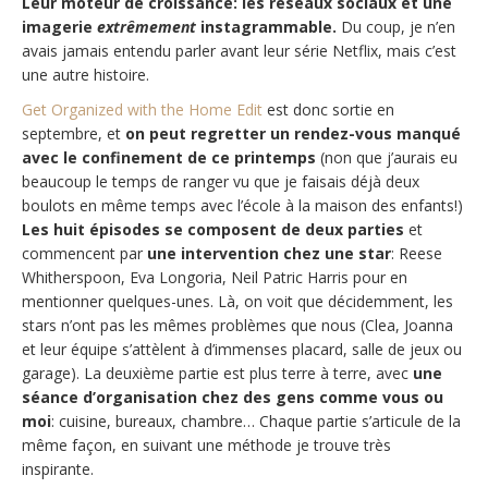
Leur moteur de croissance: les réseaux sociaux et une
imagerie
extrêmement
instagrammable.
Du coup, je n’en
avais jamais entendu parler avant leur série Netflix, mais c’est
une autre histoire.
Get Organized with the Home Edit
est donc sortie en
septembre, et
on peut regretter un rendez-vous manqué
avec le confinement de ce printemps
(non que j’aurais eu
beaucoup le temps de ranger vu que je faisais déjà deux
boulots en même temps avec l’école à la maison des enfants!)
Les huit épisodes se composent de deux parties
et
commencent par
une intervention chez une star
: Reese
Whitherspoon, Eva Longoria, Neil Patric Harris pour en
mentionner quelques-unes. Là, on voit que décidemment, les
stars n’ont pas les mêmes problèmes que nous (Clea, Joanna
et leur équipe s’attèlent à d’immenses placard, salle de jeux ou
garage). La deuxième partie est plus terre à terre, avec
une
séance d’organisation chez des gens comme vous ou
moi
: cuisine, bureaux, chambre… Chaque partie s’articule de la
même façon, en suivant une méthode je trouve très
inspirante.