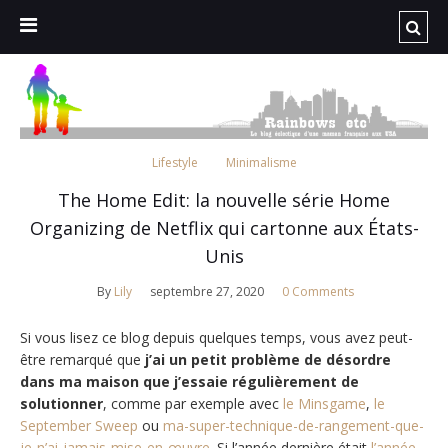
Lifestyle
Minimalisme
The Home Edit: la nouvelle série Home
Organizing de Netflix qui cartonne aux États-
Unis
By
Lily
septembre 27, 2020
0 Comments
Si vous lisez ce blog depuis quelques temps, vous avez peut-
être remarqué que
j’ai un petit problème de désordre
dans ma maison que j’essaie régulièrement de
solutionner
, comme par exemple avec
le Minsgame
,
le
September Sweep
ou
ma-super-technique-de-rangement-que-
je-n’ai-jamais-mise-en-œuvre
. Si l’année dernière était
l’année