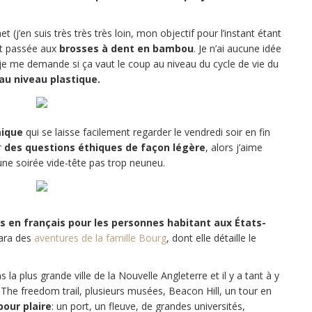
(j’en suis très très très loin, mon objectif pour l’instant étant
ant passée aux
brosses à dent en bambou
. Je n’ai aucune idée
e me demande si ça vaut le coup au niveau du cycle de vie du
au niveau plastique.
mique
qui se laisse facilement regarder le vendredi soir en fin
r
des questions éthiques de façon légère
, alors j’aime
ne soirée vide-tête pas trop neuneu.
res en français pour les personnes habitant aux États-
Sara des
aventures de la famille Bourg
, dont elle détaille le
 la plus grande ville de la Nouvelle Angleterre et il y a tant à y
. The freedom trail, plusieurs musées, Beacon Hill, un tour en
pour plaire
: un port, un fleuve, de grandes universités,