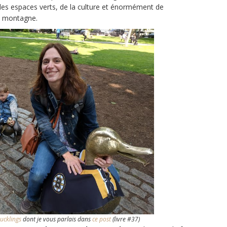
des espaces verts, de la culture et énormément de
ou montagne.
uckling
s
dont je vous parlais dans
ce post
(livre #37)