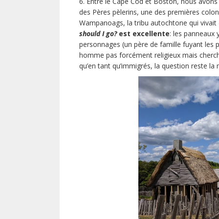
6. Entre le Cape Cod et Boston, nous avons 
des Pères pèlerins, une des premières coloni
Wampanoags, la tribu autochtone qui vivait 
should I go?
est excellente
: les panneaux 
personnages (un père de famille fuyant les 
homme pas forcément religieux mais cherchan
qu’en tant qu’immigrés, la question reste l