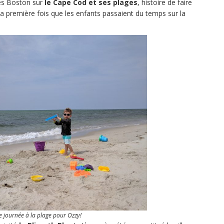
rès Boston sur
le Cape Cod et ses plages
, histoire de faire
 la première fois que les enfants passaient du temps sur la
 journée à la plage pour Ozzy!