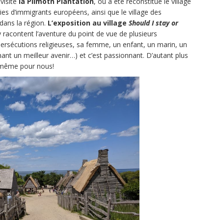
visité
la
Plimoth Plantation
, où a été reconstitué le village
es d’immigrants européens, ainsi que le village des
dans la région.
L’exposition au village
Should I stay or
y racontent l’aventure du point de vue de plusieurs
persécutions religieuses, sa femme, un enfant, un marin, un
t un meilleur avenir…) et c’est passionnant. D’autant plus
a même pour nous!