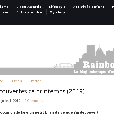
lisme
Lisou Awards
Lifestyle
Activités enfant
P
meur
Entreprendre
My shop
USA
Humeur
Lifestyle
écouvertes ce printemps (2019)
juillet 1, 2019
2 Comments
l’occasion de faire
un petit bilan de ce que j’ai découvert